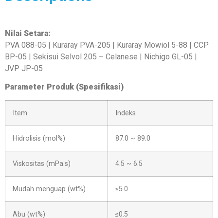
Nilai Setara:
PVA 088-05 | Kuraray PVA-205 | Kuraray Mowiol 5-88 | CCP
BP-05 | Sekisui Selvol 205 – Celanese | Nichigo GL-05 |
JVP JP-05
Parameter Produk (Spesifikasi)
Item
Indeks
Hidrolisis (mol%)
87.0 ~ 89.0
Viskositas (mPa.s)
4.5 ~ 6.5
Mudah menguap (wt%)
≤5.0
Abu (wt%)
≤0.5