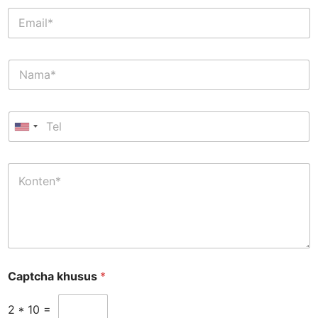
Captcha khusus
*
2
*
10
=