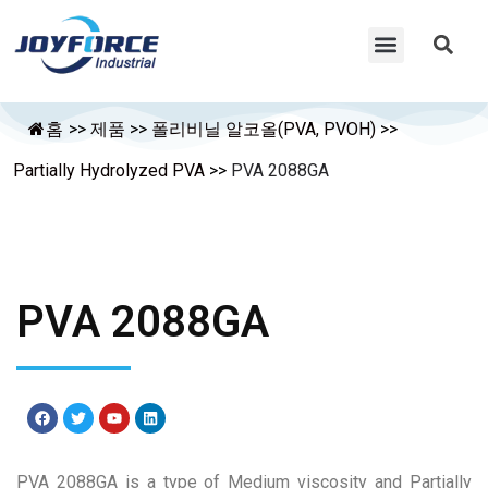
홈
>>
제품
>>
폴리비닐 알코올(PVA, PVOH)
>>
Partially Hydrolyzed PVA
>>
PVA 2088GA
PVA 2088GA
PVA 2088GA is a type of Medium viscosity and Partially