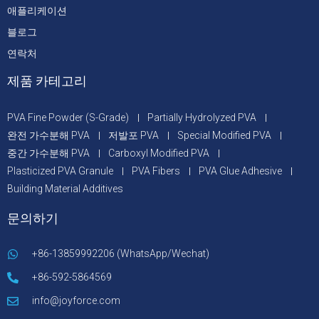
애플리케이션
블로그
연락처
제품 카테고리
PVA Fine Powder (S-Grade)
Partially Hydrolyzed PVA
완전 가수분해 PVA
저발포 PVA
Special Modified PVA
중간 가수분해 PVA
Carboxyl Modified PVA
Plasticized PVA Granule
PVA Fibers
PVA Glue Adhesive
Building Material Additives
문의하기
+86-13859992206 (WhatsApp/Wechat)
+86-592-5864569
info@joyforce.com