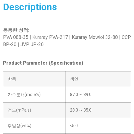
Descriptions
동등한 성적:
PVA 088-35 | Kuraray PVA-217 | Kuraray Mowiol 32-88 | CCP
BP-20 | JVP JP-20
Product Parameter (Specification)
항목
색인
가수분해(mole%)
87.0 ~ 89.0
점도(mPa.s)
28.0 ~ 35.0
휘발성(wt%)
≤5.0