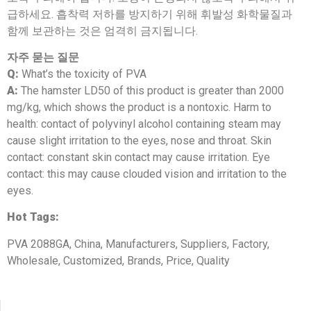
급하세요. 흡착력 저하를 방지하기 위해 휘발성 화학물질과
함께 보관하는 것은 엄격히 금지됩니다.
자주 묻는 질문
Q:
What’s the toxicity of PVA
A:
The hamster LD50 of this product is greater than 2000
mg/kg, which shows the product is a nontoxic. Harm to
health: contact of polyvinyl alcohol containing steam may
cause slight irritation to the eyes, nose and throat. Skin
contact: constant skin contact may cause irritation. Eye
contact: this may cause clouded vision and irritation to the
eyes.
Hot Tags:
PVA 2088GA, China, Manufacturers, Suppliers, Factory,
Wholesale, Customized, Brands, Price, Quality