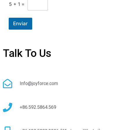
5
+
1
=
Enviar
Talk To Us
Info@joyforce.com
+86.592.5864.569