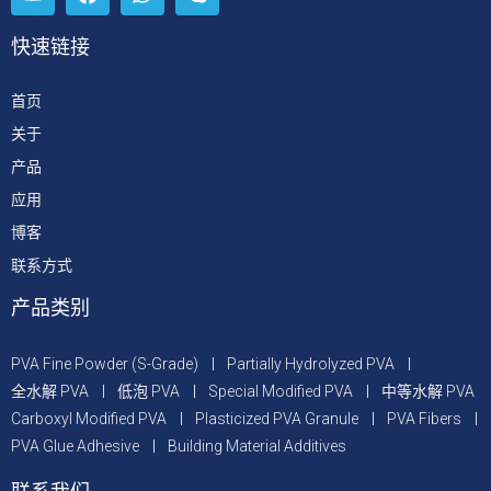
快速链接
首页
关于
产品
应用
博客
联系方式
产品类别
PVA Fine Powder (S-Grade)
Partially Hydrolyzed PVA
全水解 PVA
低泡 PVA
Special Modified PVA
中等水解 PVA
Carboxyl Modified PVA
Plasticized PVA Granule
PVA Fibers
PVA Glue Adhesive
Building Material Additives