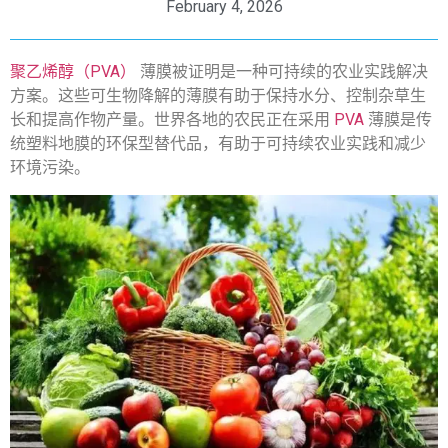
February 4, 2026
聚乙烯醇（PVA）
薄膜被证明是一种可持续的农业实践解决
方案。这些可生物降解的薄膜有助于保持水分、控制杂草生
长和提高作物产量。世界各地的农民正在采用
PVA
薄膜是传
统塑料地膜的环保型替代品，有助于可持续农业实践和减少
环境污染。