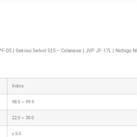
F-05 | Sekisui Selvol 325 – Celanese | JVP JF-17L | Nichigo N
Índice
98.0 ~ 99.9
22.0 ~ 30.0
≤ 5.0