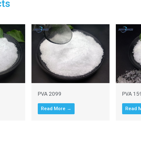
ts
PVA 2099
PVA 15
Read More →
Read 