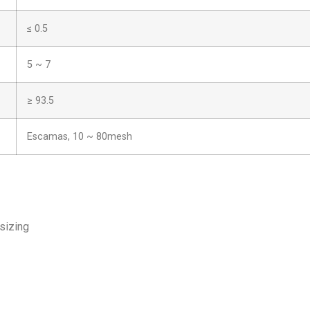
≤ 0.5
5 ~ 7
≥ 93.5
Escamas, 10 ~ 80mesh
 sizing