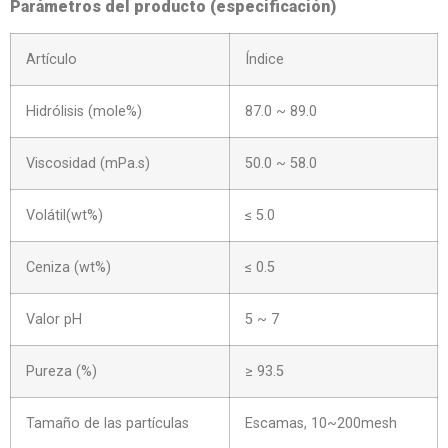
Parámetros del producto (especificación)
Artículo
Índice
Hidrólisis (mole%)
87.0 ~ 89.0
Viscosidad (mPa.s)
50.0 ~ 58.0
Volátil(wt%)
≤ 5.0
Ceniza (wt%)
≤ 0.5
Valor pH
5 ~ 7
Pureza (%)
≥ 93.5
Tamaño de las partículas
Escamas, 10~200mesh