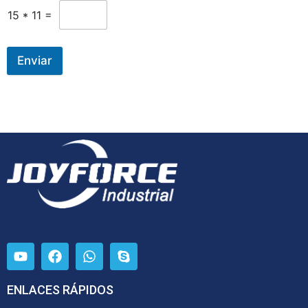
15
*
11
=
Enviar
ENLACES RÁPIDOS