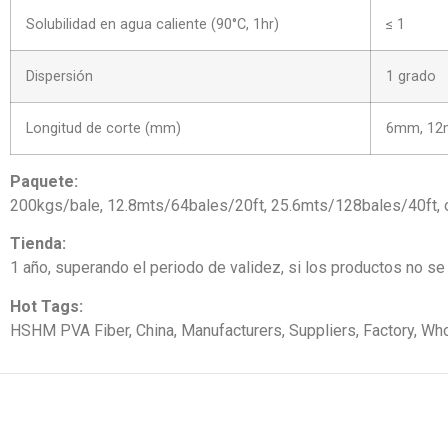
Solubilidad en agua caliente (90°C, 1hr)
≤ 1
Dispersión
1 grado
Longitud de corte (mm)
6mm, 12m
Paquete:
200kgs/bale, 12.8mts/64bales/20ft, 25.6mts/128bales/40ft, o
Tienda:
1 año, superando el periodo de validez, si los productos no se
Hot Tags:
HSHM PVA Fiber, China, Manufacturers, Suppliers, Factory, Who