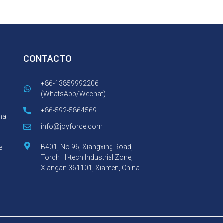
CONTACTO
+86-13859992206
(WhatsApp/Wechat)
+86-592-5864569
ma
info@joyforce.com
B401, No.96, Xiangxing Road,
e
Torch Hi-tech Industrial Zone,
Xiangan 361101, Xiamen, China