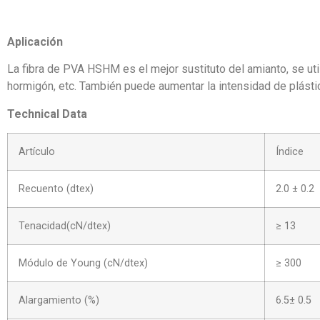
Aplicación
La fibra de PVA HSHM es el mejor sustituto del amianto, se utili
hormigón, etc. También puede aumentar la intensidad de plásti
Technical Data
Artículo
Índice
Recuento (dtex)
2.0 ± 0.2
Tenacidad(cN/dtex)
≥ 13
Módulo de Young (cN/dtex)
≥ 300
Alargamiento (%)
6.5± 0.5