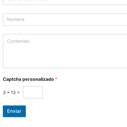
Captcha personalizado
*
3
*
13
=
Enviar