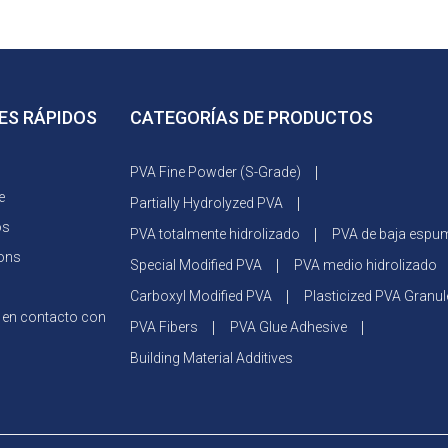
ES RÁPIDOS
CATEGORÍAS DE PRODUCTOS
PVA Fine Powder (S-Grade)
e
Partially Hydrolyzed PVA
os
PVA totalmente hidrolizado
PVA de baja espu
ions
Special Modified PVA
PVA medio hidrolizado
Carboxyl Modified PVA
Plasticized PVA Granul
en contacto con
PVA Fibers
PVA Glue Adhesive
Building Material Additives