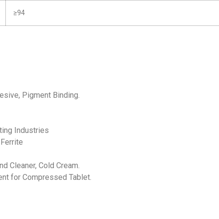
≥94
esive, Pigment Binding.
ting Industries
Ferrite
nd Cleaner, Cold Cream.
ent for Compressed Tablet.