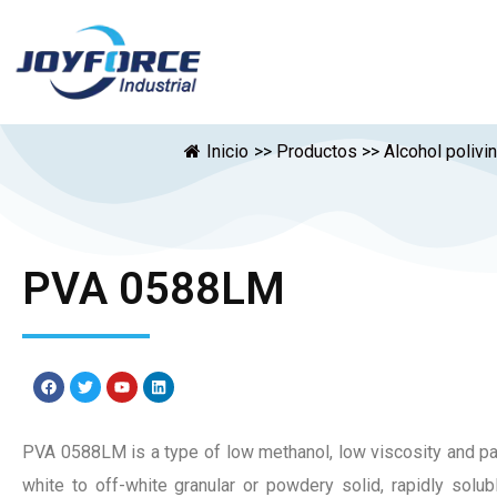
Inicio
>>
Productos
>>
Alcohol polivi
PVA 0588LM
PVA 0588LM is a type of low methanol, low viscosity and parti
white to off-white granular or powdery solid, rapidly solu