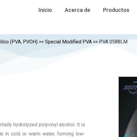
Inicio
Acerca de
Productos
nílico (PVA, PVOH)
>>
Special Modified PVA
>>
PVA 0588LM
ally hydrolyzed polyvinyl alcohol. It is
ble in cold or warm water, forming low-