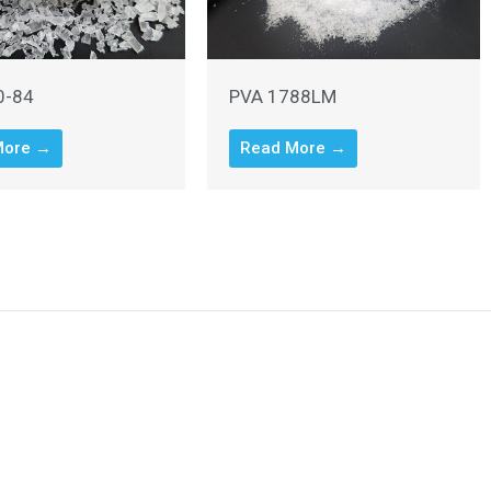
0-84
PVA 1788LM
More →
Read More →