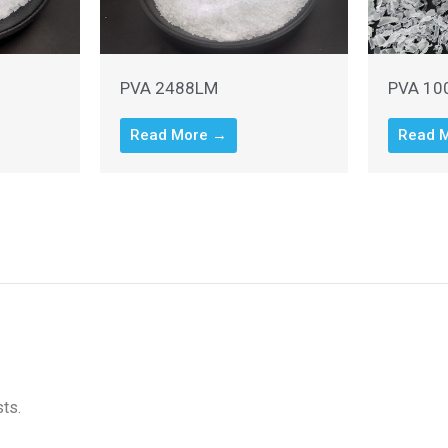
PVA 2488LM
PVA 10
Read More →
Read 
sts.