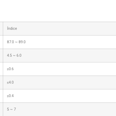
Índice
87.0 ~ 89.0
4.5 ~ 6.0
≤0.6
≤4.0
≤0.4
5 ~ 7